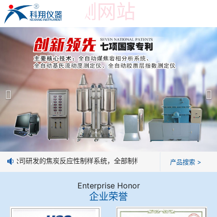
世界杯预测网站
世界杯预测网站
产品展示
＞
公司简介
焦炭高温性能检测系统
世界杯预测网站
焦化行业检测及优化配煤设备
企业业绩
球团矿/烧结矿/块矿高温冶金性能检测系统
技术交流
：我公司研发的焦炭反应性制样系统，全部制样过程机械化操作，没有人
产品搜索 >
烧结/球团优化配矿研究设备
视频观赏
Enterprise Honor
企业荣誉
高炉配吹煤检测设备
标准下载