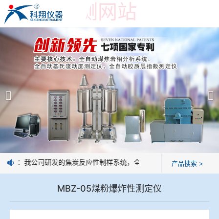
世界杯预测网站
世界杯预测网站
产品展示
＞
公司简介
焦炭高温性能检测系统
世界杯预测网站
焦化行业检测及优化配煤设备
企业业绩
球团矿/烧结矿/块矿高温冶金性能检测系统
技术交流
好消息：我公司研发的焦炭反应性制样系统，全部制样过程机械化操作，
产品搜索 >
烧结/球团优化配矿研究设备
视频观赏
MBZ-05煤粉爆炸性测定仪
高炉配吹煤检测设备
标准下载