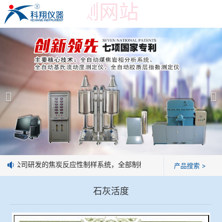
世界杯预测网站
世界杯预测网站
产品展示
＞
公司简介
焦炭高温性能检测系统
世界杯预测网站
焦化行业检测及优化配煤设备
企业业绩
球团矿/烧结矿/块矿高温冶金性能检测系统
技术交流
：我公司研发的焦炭反应性制样系统，全部制样过程机械化操作，没有人
产品搜索 >
烧结/球团优化配矿研究设备
视频观赏
石灰活度
高炉配吹煤检测设备
标准下载