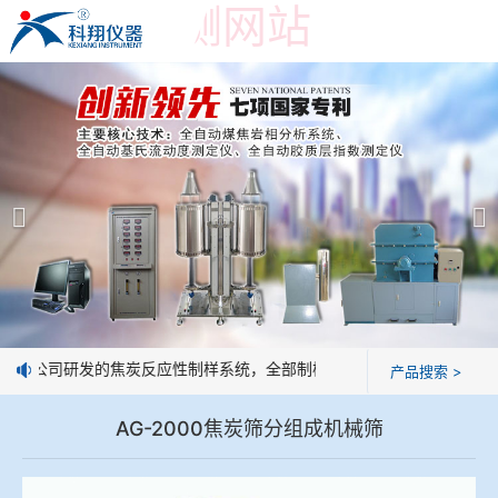
世界杯预测网站
世界杯预测网站
产品展示
＞
公司简介
焦炭高温性能检测系统
世界杯预测网站
焦化行业检测及优化配煤设备
企业业绩
球团矿/烧结矿/块矿高温冶金性能检测系统
技术交流
：我公司研发的焦炭反应性制样系统，全部制样过程机械化操作，没有人
产品搜索 >
烧结/球团优化配矿研究设备
视频观赏
AG-2000焦炭筛分组成机械筛
高炉配吹煤检测设备
标准下载