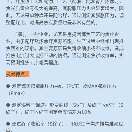
艺、煤预热工艺和配添加工艺（配油、配沥青）炼焦时，
焦炭质量会有很大的提高，其膨胀压力也会显著增大。因
此，无论是单种煤还是配合煤，通过测定其膨胀压力，调
整配煤比，对提高焦炭质量也是非常有益的。
同时，一些企业，尤其采用捣固炼焦工艺的焦化企
业，由于配煤及炼焦煤资源所限，生产过程中经常出现推
焦困难的现象。其主要原因是焦饼收缩小或不收缩，造成
推焦电流过大或推不动的情况。通过测定焦饼收缩率，实
现预测推焦工序难易程度。
技术特点：
● 测定炼焦煤膨胀压力曲线（Pt/T）及MAX膨胀压力
（Pmax）
● 测定煤料干馏过程形变曲线（St/T）及终了收缩率（S
终了），终了收缩率测定精度偏差为1.0%
● 通过终了收缩率（S终了），预测生产焦炉推焦难易程
度。