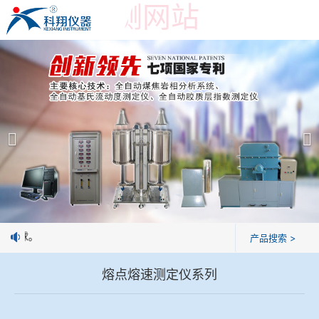
世界杯预测网站
世界杯预测网站
产品展示
＞
公司简介
焦炭高温性能检测系统
世界杯预测网站
焦化行业检测及优化配煤设备
企业业绩
球团矿/烧结矿/块矿高温冶金性能检测系统
技术交流
制焦球。
产品搜索 >
烧结/球团优化配矿研究设备
视频观赏
熔点熔速测定仪系列
高炉配吹煤检测设备
标准下载