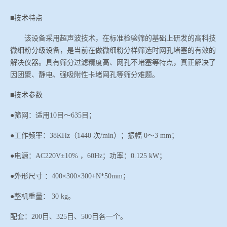
■技术特点
该设备采用超声波技术，在标准检验筛的基础上研发的高科技
微细粉分级设备，是当前在做微细粉分样筛选时网孔堵塞的有效的
解决仪器。具有筛分过滤精度高、网孔不堵塞等特点，真正解决了
因团聚、静电、强吸附性卡堵网孔等筛分难题。
■
技术参数
●筛网：适用10目
～
635目；
●工作频率：38KHz（1440 次/min）；振幅 0
～
3 mm；
●电源：AC220V±10% ，60Hz；功率：0.125
k
W；
●外形尺寸 ：400
×
300×300+N*50mm；
●整机重量： 30 kg。
配套：
200目、325目、500目各一个。