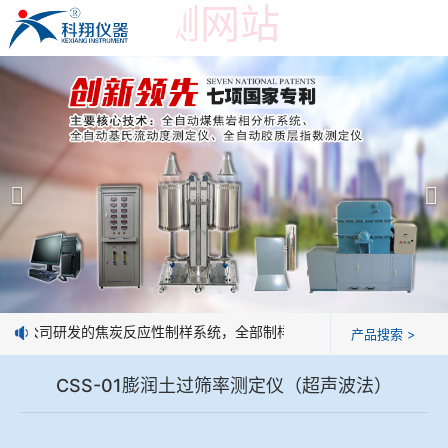
世界杯预测网站
世界杯预测网站
产品展示
＞
公司简介
焦炭高温性能检测系统
世界杯预测网站
焦化行业检测及优化配煤设备
企业业绩
球团矿/烧结矿/块矿高温冶金性能检测系统
技术交流
：我公司研发的焦炭反应性制样系统，全部制样过程机械化操作，没有人
产品搜索 >
烧结/球团优化配矿研究设备
视频观赏
CSS-01膨润土过筛率测定仪（超声波法）
高炉配吹煤检测设备
标准下载