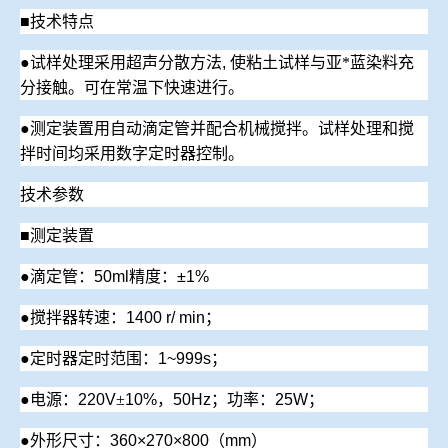
■
技术特点
●
试样处理采用超声分散方法
,
使粘土试样与亚*蓝染料充
分接触
。可在常温下快速进行。
●
测定装置用自动滴定管并配合机械搅拌。试样处理和搅
拌时间均采用数字定时器控制。
技术参数
■
测定装置
●
滴定管：
50ml
精度：
±1%
●
搅拌器转速：
1400
r
/
min
；
●
定时器定时范围：
1~999
s
；
●电源：
220V
±
10%
，
50Hz
；功率：
25W
；
●
外形尺寸：
360×270×800
（
mm
）