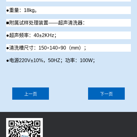
●
重量：
18
kg
。
■
附属试样处理装置
——
超声清洗器：
●
超声频率：
40±2KHz
；
●清洗槽尺寸：
150
×
140
×
90
（
mm
）；
●
电源
220V±10%
，
50HZ
；
功率：
100W
；
上一页
下一页