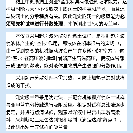
粘土中的膨润土对亚*蓝染料具有很强的吸附能力，这
种吸附能力大小不仅取决于膨润土的种类和产地，而且还
与膨润土的分散程度有关。因此测定膨润土的吸蓝能力
必
须预先将试样进行分散处理
，才能测出其*大的吸兰量。
本仪器采用超声波分散处理粘土试样，是根据超声波
使液体产生的
“空化”作用，即液体在频率很高的声场中，
由于受到交变的机械振动波会产生许多微小的“空穴”，这
些“空穴”在高压波时瞬时崩溃产生高温高压，使液体局部
形成强烈的激波，能对液体里物质产生很强的分散作用。
采用超声分散处理不需加热，可防止加热煮沸对试样
造成的干扰。
测定吸兰量采用滴定法，并配合机械搅拌使粘土试样
与亚甲蓝充分接触进行吸附反应。根据对试样悬浊液逐步
滴定，并进行点滴试验，观察悬浮液中是否出现游离染
料，来判断粘土是否达到饱和吸附（滴定达到
“终点”），
以此测出粘土等试样的吸兰量。