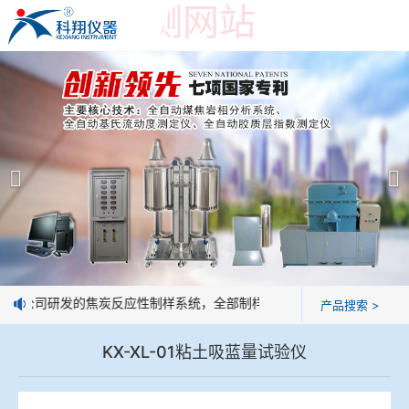
世界杯预测网站
世界杯预测网站
产品展示
＞
公司简介
焦炭高温性能检测系统
世界杯预测网站
焦化行业检测及优化配煤设备
企业业绩
球团矿/烧结矿/块矿高温冶金性能检测系统
技术交流
：我公司研发的焦炭反应性制样系统，全部制样过程机械化操作，没有人
产品搜索 >
烧结/球团优化配矿研究设备
视频观赏
KX-XL-01粘土吸蓝量试验仪
高炉配吹煤检测设备
标准下载