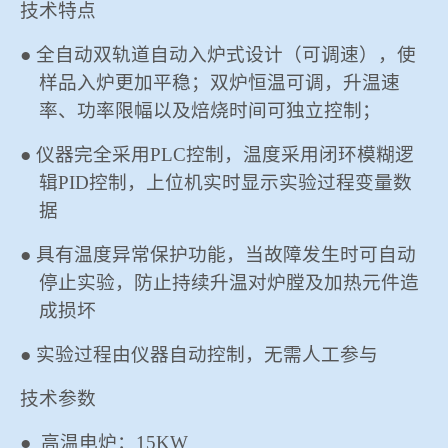
技术
特点
冶金渣、保护渣等高温物性检测设备
企业荣誉
● 全自动双轨道自动入炉式设计（可调速），使
冶金石灰活性度测定仪
样品入炉更加平稳；双炉恒温可调，升温速
世界杯预测网站
率、功率限幅以及焙烧时间可独立控制；
矿石、焦炭物理检测及制样设备
● 仪器完全采用
PLC控制
，温度采用闭环模糊逻
辑
PID控制
，上位机实时显示实验过程变量数
工业分析、测硫仪等
据
● 具有温度异常保护功能，当故障发生时可自动
停止实验，防止持续升温对炉膛及加热元件造
成损坏
● 实验过程由仪器自动控制，无需人工参与
技术参数
●
高温电炉：
15KW