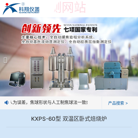
世界杯预测网站
世界杯预测网站
产品展示
＞
公司简介
焦炭高温性能检测系统
世界杯预测网站
焦化行业检测及优化配煤设备
企业业绩
球团矿/烧结矿/块矿高温冶金性能检测系统
技术交流
没有人为误差，焦球形状与人工制焦球法一致或优于人工制焦球。
产品搜索 >
烧结/球团优化配矿研究设备
视频观赏
KXPS-60型 双温区卧式焙烧炉
高炉配吹煤检测设备
标准下载