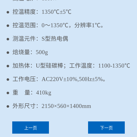
●
控温精度：
1350℃±5℃
●
控温范围：
0～1350℃，分辨率1℃。
●
测温元件：
S型热电偶
●
焙烧量：
500g
●
加热体：
U型
硅碳棒
；工作温度：
1100-1350℃
●
工作电压：
AC220V±10%,50Hz±5%。
●
重
量：
410
kg
●
外形尺寸：
2150
×
560
×
1400mm
上一页
下一页